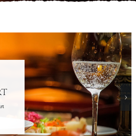
rt
›
rt