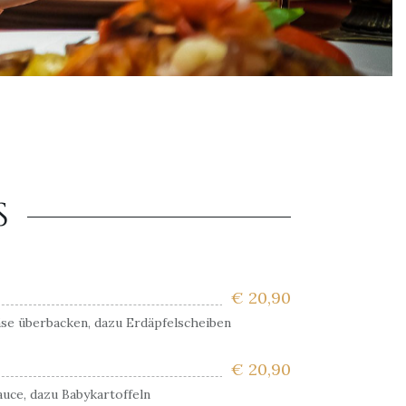
S
€
20,90
äse überbacken,
dazu Erdäpfelscheiben
€
20,90
auce, dazu Babykartoffeln