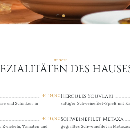
unsere
PEZIALITÄTEN DES HAUSE
€
19,90
Hercules Souvlaki
se und Schinken, in
saftiger Schweinefilet-Spieß mit K
€
16,90
Schweinefilet Metaxa
n, Zwiebeln, Tomaten und
gegrilltes Schweinefilet in Metaxas