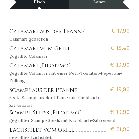
Fisch
Lamm
€
17,90
Calamari aus der Pfanne
Calamari gebacken
€
18,40
Calamari vom Grill
gegrillte Calamari
€
19,90
Calamari „Filotimo“
gegrillte Calamari, mit einer Feta-Tomaten-Peperoni-
Füllung
€
19,90
Scampi aus der Pfanne
6 stk.
Scampi aus der Pfanne mit Knoblauch-
Zitronenöl
€
19,90
Scampi-Spieß „Filotimo“
gegrillter Scampi-Spieß mit Knoblauch-Zitronenöl
€
21,90
Lachsfilet vom Grill
gegrilltes Lachsfilet