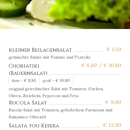
€
1,50
kleiner Beilagensalat
gemischte Salate mit Tomate und Tzatziki
€
8,80 /
€
10,80
Choriatiki
(Bauernsalat)
-
€
8,80
-
€
10,80
klein
groß
original griechischer Salat mit Tomaten, Gurken,
Oliven, Zwiebeln, Peperoni und Feta
€
9,90
Rucola Salat
Rucola-Salat mit Tomaten, gehobeltem Parmesan und
Balsamico-Olivenöl
€
13,90
Salata tou Kesera