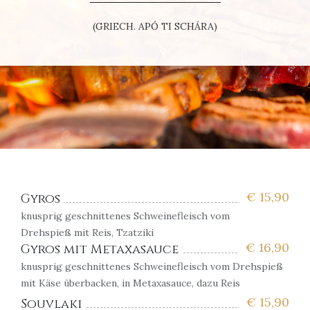
(GRIECH. APÓ TI SCHÁRA)
€
15,90
Gyros
knusprig geschnittenes Schweinefleisch vom
Drehspieß mit Reis, Tzatziki
€
16,90
Gyros mit Metaxasauce
knusprig geschnittenes Schweinefleisch vom Drehspieß
mit Käse überbacken, in Metaxasauce, dazu Reis
€
15,90
Souvlaki