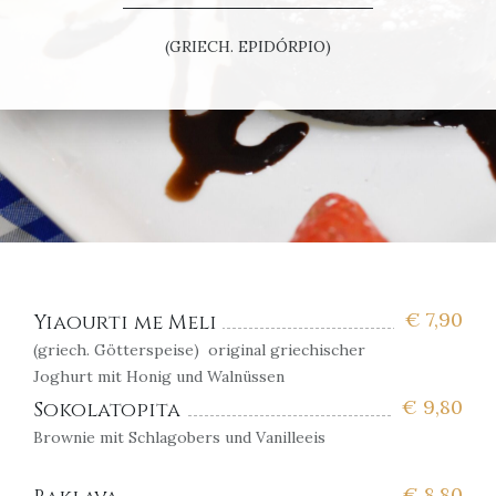
(GRIECH. EPIDÓRPIO)
€
7,90
Yiaourti me Meli
(griech. Götterspeise) original griechischer
Joghurt mit Honig und Walnüssen
€
9,80
Sokolatopita
Brownie mit Schlagobers und Vanilleeis
€
8,80